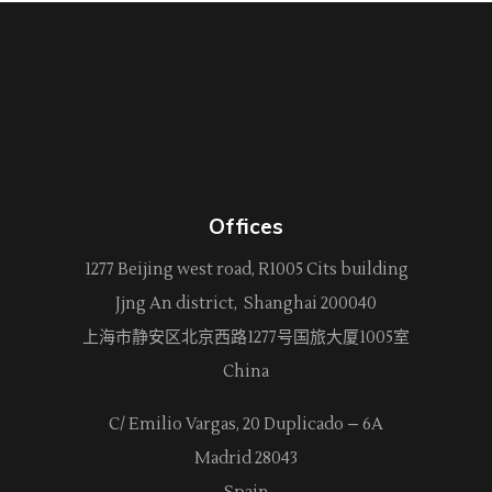
Offices
1277 Beijing west road, R1005 Cits building
Jjng An district, Shanghai 200040
上海市静安区北京西路
1277
号国旅大厦1005室
China
C/ Emilio Vargas, 20 Duplicado – 6A
Madrid 28043