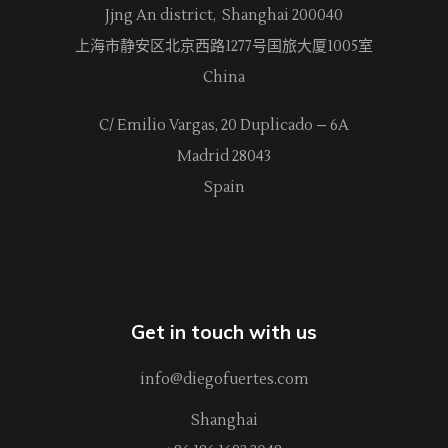
Jjng An district, Shanghai 200040
上海市静安区北京西路
1277
号国旅大厦1005室
China
C/ Emilio Vargas, 20 Duplicado – 6A
Madrid 28043
Spain
Get in touch with us
info@diegofuertes.com
Shanghai