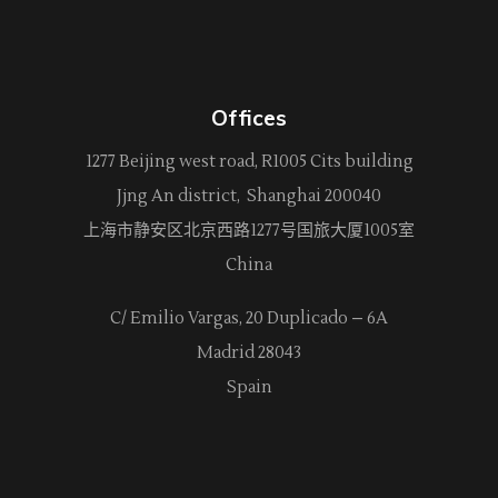
Offices
1277 Beijing west road, R1005 Cits building
Jjng An district, Shanghai 200040
上海市静安区北京西路
1277
号国旅大厦1005室
China
C/ Emilio Vargas, 20 Duplicado – 6A
Madrid 28043
Spain