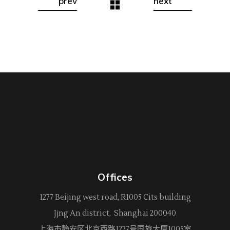
prev
next
Offices
1277 Beijing west road, R1005 Cits building
Jjng An district, Shanghai 200040
上海市静安区北京西路
1277
号国旅大厦1005室